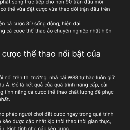
phát sóng trực tiếp cho hơn 90 trận đấu mỗi
 có thể vừa đặt cược vừa theo dõi trận đấu trên
ện cá cược 3D sống động, hiện đại.
g cá cược thể thao ảo chuyên nghiệp nhất hiện
 cược thể thao nổi bật của
 nổi trên thị trường, nhà cái W88 tự hào luôn giữ
âu Á. Đó là kết quả của quá trình nâng cấp, cải
g tính năng cá cược thể thao chất lượng để phục
nhất.
o phép người chơi đặt cược ngay trong quá trình
ệ kèo được cập nhật kịp thời theo thời gian thực,
n, kịch tính cho các kèo cược.