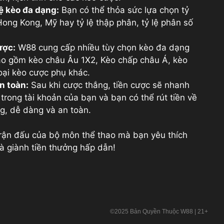
ệ kèo đa dạng:
Bạn có thể thỏa sức lựa chọn tỷ
Hong Kong, Mỹ hay tỷ lệ thập phân, tỷ lệ phân số
ược:
W88 cung cấp nhiều tùy chọn kèo đa dạng
ao gồm kèo châu Âu 1X2, Kèo chấp châu Á, kèo
 loại kèo cược phụ khác.
n toàn:
Sau khi cược thắng, tiền cược sẽ nhanh
rong tài khoản của bạn và bạn có thể rút tiền về
g, dễ dàng và an toàn.
rận đấu của bộ môn thể thao mà bạn yêu thích
à giành tiền thưởng hấp dẫn!
©2025 Bản Quyền Thuộc W88 | 21+