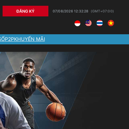
ĐĂNG KÝ
07/08/2026 12:32:28
(GMT+07:00)
SỐ
P2P
KHUYẾN MÃI