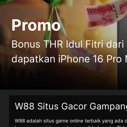
Promo
Bonus THR Idul Fitri da
dapatkan iPhone 16 Pro
W88 Situs Gacor Gampang 
W88 adalah situs game online terbaik yang ada d