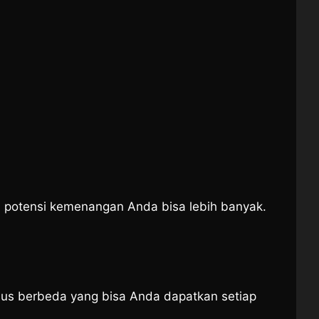
gga potensi kemenangan Anda bisa lebih banyak.
nus berbeda yang bisa Anda dapatkan setiap