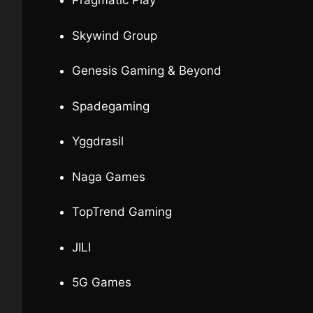
Pragmatic Play
Skywind Group
Genesis Gaming & Beyond
Spadegaming
Yggdrasil
Naga Games
TopTrend Gaming
JILI
5G Games