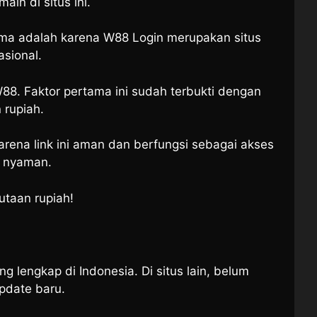
main di situs ini.
rtama adalah karena W88 Login merupakan situs
asional.
W88. Faktor pertama ini sudah terbukti dengan
n rupiah.
karena link ini aman dan berfungsi sebagai akses
an nyaman.
utaan rupiah!
 lengkap di Indonesia. Di situs lain, belum
update baru.