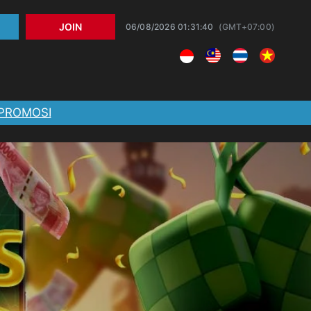
JOIN
06/08/2026 01:31:40
(GMT+07:00)
PROMOSI