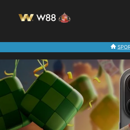
Skip
to
content
SPO