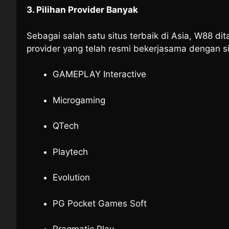
3. Pilihan Provider Banyak
Sebagai salah satu situs terbaik di Asia, W88 dit
provider yang telah resmi bekerjasama dengan s
GAMEPLAY Interactive
Microgaming
QTech
Playtech
Evolution
PG Pocket Games Soft