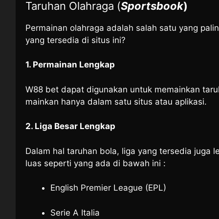
Taruhan Olahraga (
Sportsbook
)
Permainan olahraga adalah salah satu yang palin
yang tersedia di situs ini?
1. Permainan Lengkap
W88 bet dapat digunakan untuk memainkan taruha
mainkan hanya dalam satu situs atau aplikasi.
2. Liga Besar Lengkap
Dalam hal taruhan bola, liga yang tersedia jug
luas seperti yang ada di bawah ini :
English Premier League (EPL)
Serie A Italia