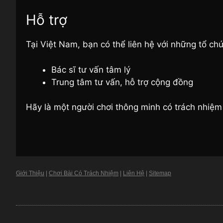
Hỗ trợ
Tại Việt Nam, bạn có thể liên hệ với những tổ c
Bác sĩ tư vấn tâm lý
Trung tâm tư vấn, hỗ trợ cộng đồng
Hãy là một người chơi thông minh có trách nhiệ
Giới Thiệu
|
Chơi Bài Có Trách Nhiệm
|
Liên Hệ
|
Sitemap