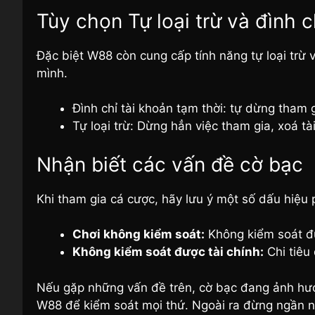
Tùy chọn Tự loại trừ và đình c
Đặc biệt W88 còn cung cấp tính năng tự loại trừ 
mình.
Đình chỉ tài khoản tạm thời: tự dừng tham 
Tự loại trừ: Dừng hẳn việc tham gia, xoá tà
Nhận biết các vấn đề cờ bạc
Khi tham gia cá cược, hãy lưu ý một số dấu hiệu
Chơi không kiểm soát:
Không kiểm soát đư
Không kiểm soát được tài chính:
Chi tiêu 
Nếu gặp những vấn đề trên, cờ bạc đang ảnh hưởn
W88 để kiểm soát mọi thứ. Ngoài ra đừng ngần ng