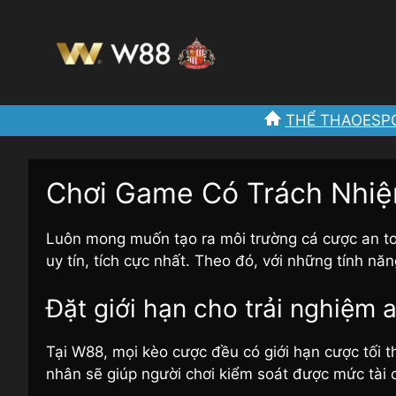
Skip
to
content
THỂ THAO
ESP
Chơi Game Có Trách Nhi
Luôn mong muốn tạo ra môi trường cá cược an toà
uy tín, tích cực nhất. Theo đó, với những tính nă
Đặt giới hạn cho trải nghiệm 
Tại W88, mọi kèo cược đều có giới hạn cược tối th
nhân sẽ giúp người chơi kiểm soát được mức tài c