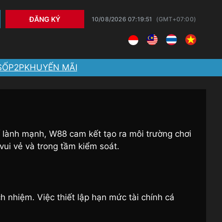
ĐĂNG KÝ
10/08/2026 07:19:51
(GMT+07:00)
SỐ
P2P
KHUYẾN MÃI
í lành mạnh, W88 cam kết tạo ra môi trường chơi
 vui vẻ và trong tầm kiểm soát.
h nhiệm. Việc thiết lập hạn mức tài chính cá