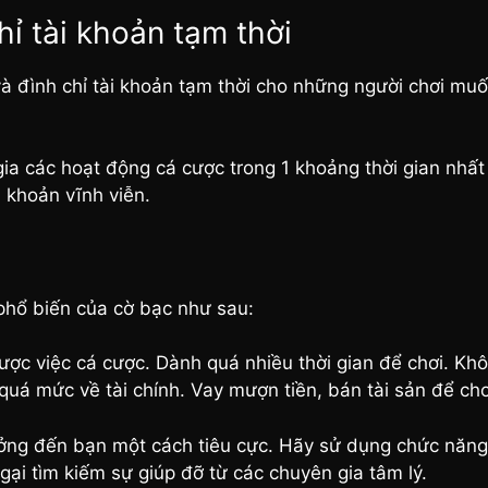
hỉ tài khoản tạm thời
và đình chỉ tài khoản tạm thời cho những người chơi mu
gia các hoạt động cá cược trong 1 khoảng thời gian nhất
i khoản vĩnh viễn.
 phổ biến của cờ bạc như sau:
ợc việc cá cược. Dành quá nhiều thời gian để chơi. Kh
quá mức về tài chính. Vay mượn tiền, bán tài sản để chơ
g đến bạn một cách tiêu cực. Hãy sử dụng chức năng tự 
ại tìm kiếm sự giúp đỡ từ các chuyên gia tâm lý.