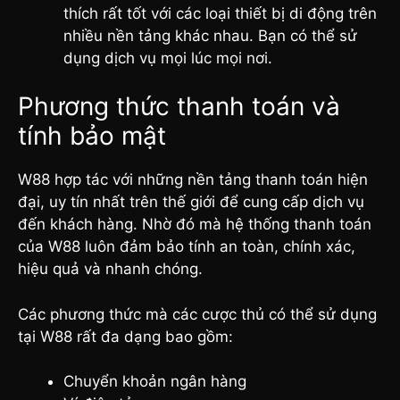
thích rất tốt với các loại thiết bị di động trên
nhiều nền tảng khác nhau. Bạn có thể sử
dụng dịch vụ mọi lúc mọi nơi.
Phương thức thanh toán và
tính bảo mật
W88 hợp tác với những nền tảng thanh toán hiện
đại, uy tín nhất trên thế giới để cung cấp dịch vụ
đến khách hàng. Nhờ đó mà hệ thống thanh toán
của W88 luôn đảm bảo tính an toàn, chính xác,
hiệu quả và nhanh chóng.
Các phương thức mà các cược thủ có thể sử dụng
tại W88 rất đa dạng bao gồm:
Chuyển khoản ngân hàng