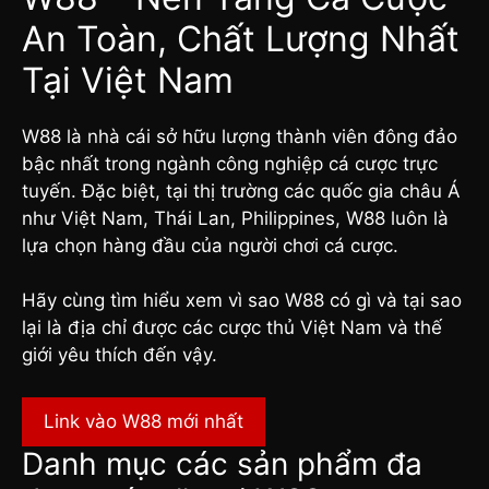
An Toàn, Chất Lượng Nhất
Tại Việt Nam
W88 là nhà cái sở hữu lượng thành viên đông đảo
bậc nhất trong ngành công nghiệp cá cược trực
tuyến. Đặc biệt, tại thị trường các quốc gia châu Á
như Việt Nam, Thái Lan, Philippines, W88 luôn là
lựa chọn hàng đầu của người chơi cá cược.
Hãy cùng tìm hiểu xem vì sao W88 có gì và tại sao
lại là địa chỉ được các cược thủ Việt Nam và thế
giới yêu thích đến vậy.
Link vào W88 mới nhất
Danh mục các sản phẩm đa