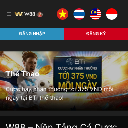
Skip
to
content
ĐĂNG NHẬP
ĐĂNG KÝ
Thể Thao
Cược hay nhận thưởng tới 375 VND mỗi
ngày tại BTi thể thao!
W88 – Nền Tảng Cá Cược