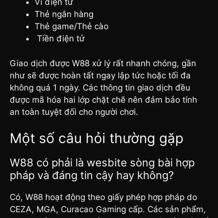
Ví điện tử
Thẻ ngân hàng
Thẻ game/Thẻ cào
Tiền điện tử
Giao dịch được W88 xử lý rất nhanh chóng, gần
như sẽ được hoàn tất ngay lập tức hoặc tối đa
không quá 1 ngày. Các thông tin giao dịch đều
được mã hóa hai lớp chặt chẽ nên đảm bảo tính
an toàn tuyệt đối cho người chơi.
Một số câu hỏi thường gặp
W88 có phải là wesbite sòng bài hợp
pháp và đáng tin cậy hay không?
Có, W88 hoạt động theo giấy phép hợp pháp do
CEZA, MGA, Curacao Gaming cấp. Các sản phẩm,