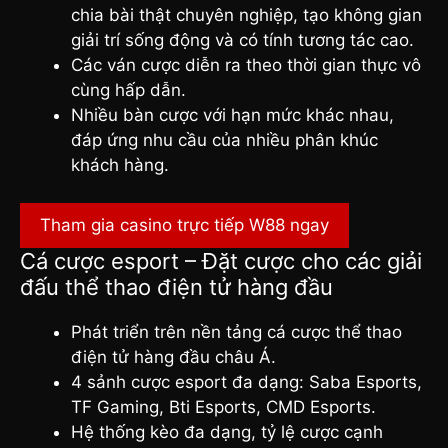
chia bài thật chuyên nghiệp, tạo không gian
giải trí sống động và có tính tương tác cao.
Các ván cược diễn ra theo thời gian thực vô
cùng hấp dẫn.
Nhiều bàn cược với hạn mức khác nhau,
đáp ứng nhu cầu của nhiều phân khúc
khách hàng.
Tham gia casino trực tiếp W88 ngay
Cá cược esport – Đặt cược cho các giải
đấu thể thao điện tử hàng đầu
Phát triển trên nền tảng cá cược thể thao
điện tử hàng đầu châu Á.
4 sảnh cược esport đa dạng: Saba Esports,
TF Gaming, Bti Esports, CMD Esports.
Hệ thống kèo đa dạng, tỷ lệ cược cạnh